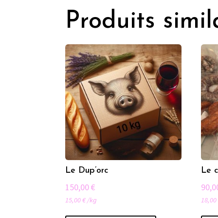
Produits simil
Le Dup’orc
Le c
150,00
€
90,
15,00
€
/
kg
18,0