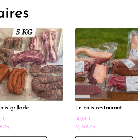
aires
olis grillade
Le colis restaurant
00
€
50,00
€
0
€
/
kg
10,00
€
/
kg