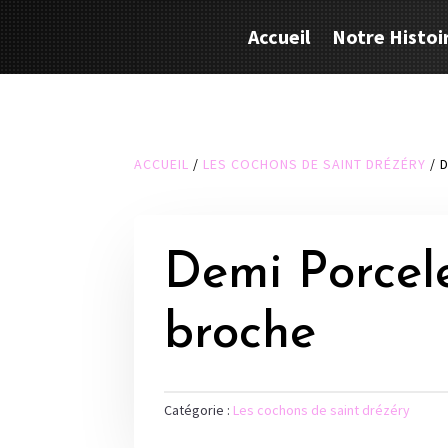
Accueil
Notre Histoi
ACCUEIL
/
LES COCHONS DE SAINT DRÉZÉRY
/ 
Demi Porcel
broche
Catégorie :
Les cochons de saint drézéry